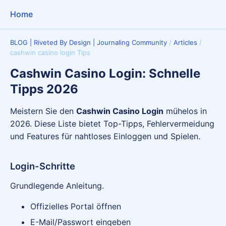
Home
BLOG | Riveted By Design | Journaling Community
/
Articles
/
cashwin casino login Tips
Cashwin Casino Login: Schnelle
Tipps 2026
Meistern Sie den
Cashwin Casino Login
mühelos in
2026. Diese Liste bietet Top-Tipps, Fehlervermeidung
und Features für nahtloses Einloggen und Spielen.
Login-Schritte
Grundlegende Anleitung.
Offizielles Portal öffnen
E-Mail/Passwort eingeben