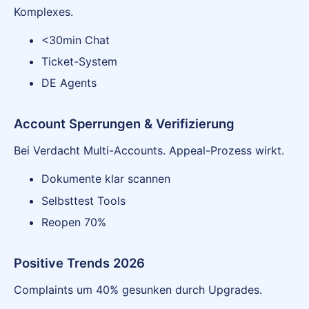
Komplexes.
<30min Chat
Ticket-System
DE Agents
Account Sperrungen & Verifizierung
Bei Verdacht Multi-Accounts. Appeal-Prozess wirkt.
Dokumente klar scannen
Selbsttest Tools
Reopen 70%
Positive Trends 2026
Complaints um 40% gesunken durch Upgrades.