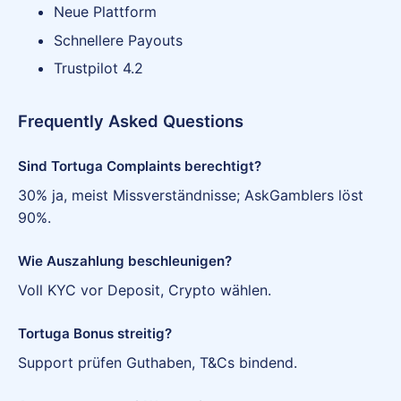
Neue Plattform
Schnellere Payouts
Trustpilot 4.2
Frequently Asked Questions
Sind Tortuga Complaints berechtigt?
30% ja, meist Missverständnisse; AskGamblers löst
90%.
Wie Auszahlung beschleunigen?
Voll KYC vor Deposit, Crypto wählen.
Tortuga Bonus streitig?
Support prüfen Guthaben, T&Cs bindend.