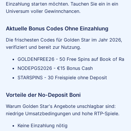
Einzahlung starten möchten. Tauchen Sie ein in ein
Universum voller Gewinnchancen.
Aktuelle Bonus Codes Ohne Einzahlung
Die frischesten Codes für Golden Star im Jahr 2026,
verifiziert und bereit zur Nutzung.
GOLDENFREE26 - 50 Free Spins auf Book of Ra
NODEPGS2026 - €15 Bonus Cash
STARSPINS - 30 Freispiele ohne Deposit
Vorteile der No-Deposit Boni
Warum Golden Star's Angebote unschlagbar sind:
niedrige Umsatzbedingungen und hohe RTP-Spiele.
Keine Einzahlung nötig